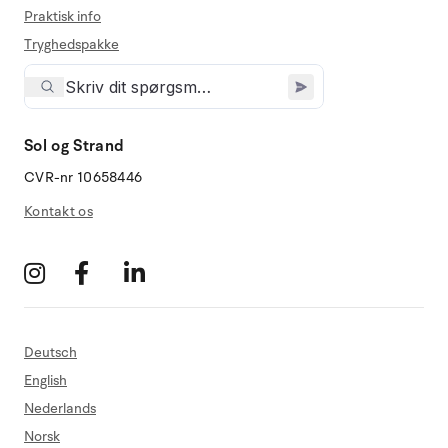
Praktisk info
Tryghedspakke
Sol og Strand
CVR-nr 10658446
Kontakt os
Deutsch
English
Nederlands
Norsk