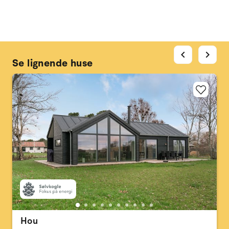
chevron_left
chevron_right
Se lignende huse
Hou