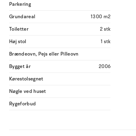
Parkering
Grundareal
1300 m2
Toiletter
2 stk
Høj stol
1 stk
Brændeovn, Pejs eller Pilleovn
Bygget år
2006
Kørestolsegnet
Nøgle ved huset
Rygeforbud