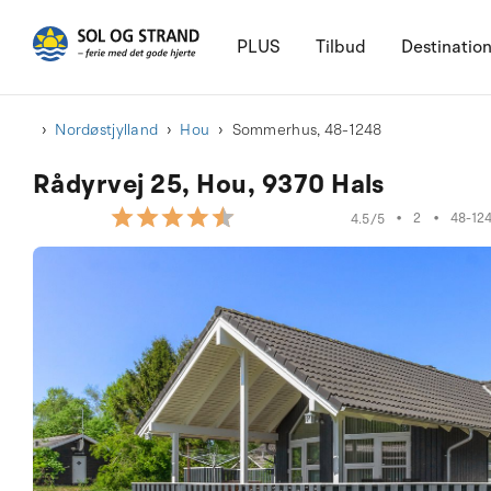
PLUS
Tilbud
Destinatio
Nordøstjylland
Hou
Sommerhus, 48-1248
Rådyrvej 25, Hou, 9370 Hals
•
2
•
48-12
4.5/5