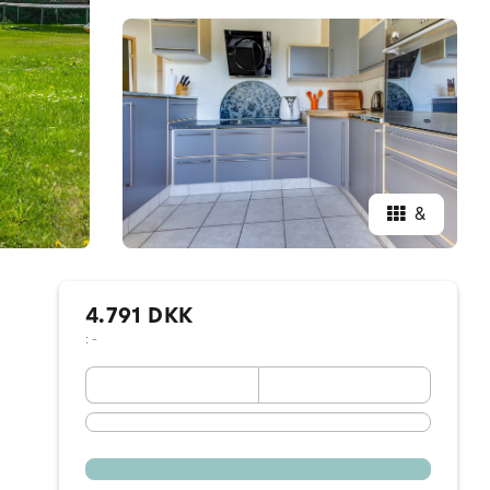
&
4.791 DKK
: -