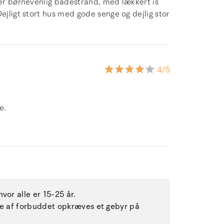
ker børnevenlig badestrand, med lækkert is
ejligt stort hus med gode senge og dejlig stor
4
/5
e.
vor alle er 15-25 år.
lse af forbuddet opkræves et gebyr på