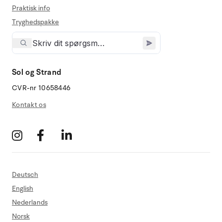
Praktisk info
Tryghedspakke
Sol og Strand
CVR-nr 10658446
Kontakt os
Deutsch
English
Nederlands
Norsk