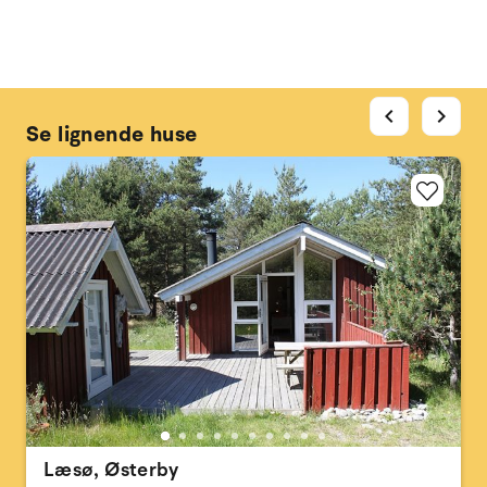
chevron_left
chevron_right
Se lignende huse
Læsø, Østerby