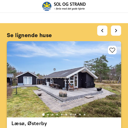
chevron_left
chevron_right
Se lignende huse
Læsø, Østerby