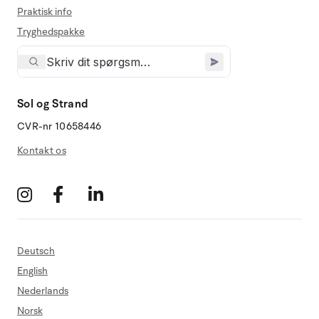
Praktisk info
Tryghedspakke
Sol og Strand
CVR-nr 10658446
Kontakt os
Deutsch
English
Nederlands
Norsk