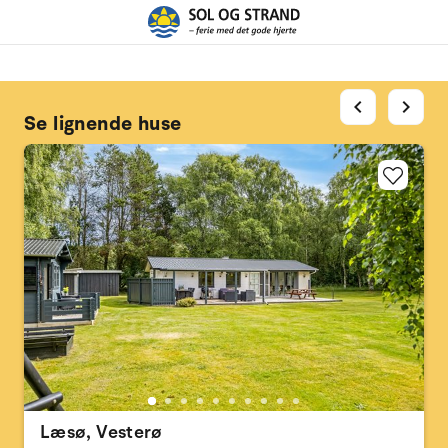
chevron_left
chevron_right
Se lignende huse
Læsø, Vesterø