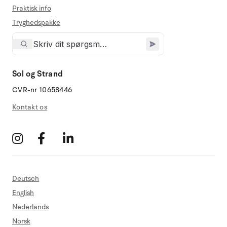
Praktisk info
Tryghedspakke
Sol og Strand
CVR-nr 10658446
Kontakt os
Deutsch
English
Nederlands
Norsk