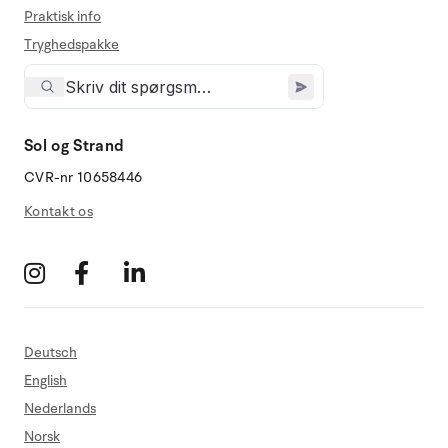
Praktisk info
Tryghedspakke
Sol og Strand
CVR-nr 10658446
Kontakt os
Deutsch
English
Nederlands
Norsk