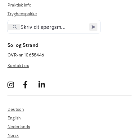
Praktisk info
Tryghedspakke
Sol og Strand
CVR-nr 10658446
Kontakt os
Deutsch
English
Nederlands
Norsk