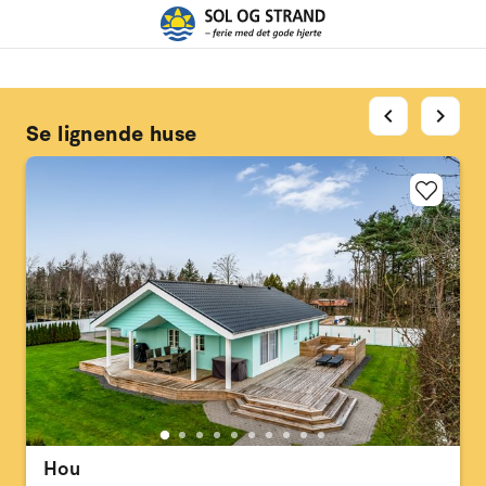
chevron_left
chevron_right
Se lignende huse
Hou