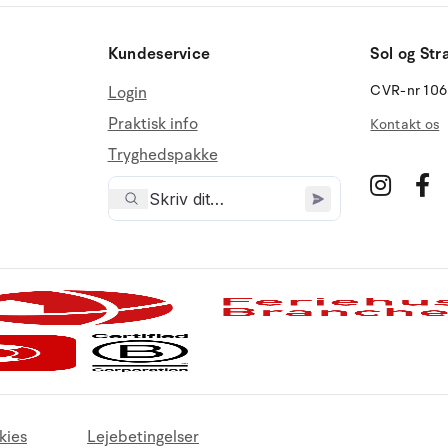
Kundeservice
Sol og Str
CVR-nr 10
Login
Praktisk info
Kontakt os
Tryghedspakke
kies
Lejebetingelser