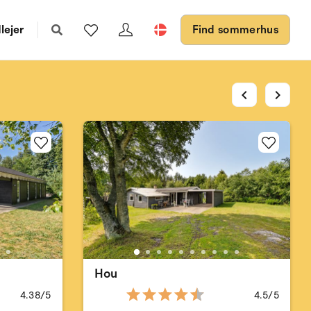
lejer
Find sommerhus
chevron_left
chevron_right
Hou
4.38/5
4.5/5