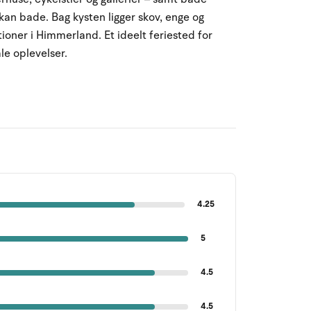
kan bade. Bag kysten ligger skov, enge og
tioner i Himmerland. Et ideelt feriested for
le oplevelser.
4.25
5
4.5
4.5