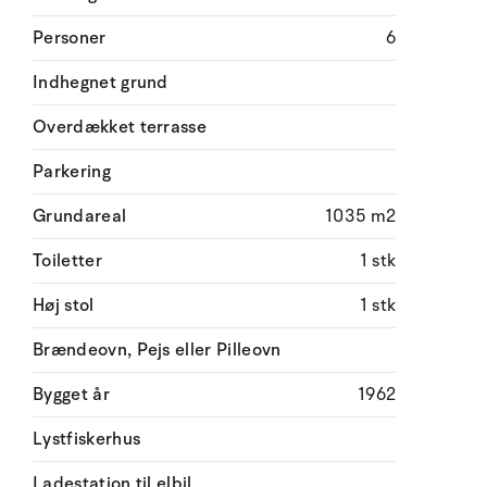
Personer
6
Indhegnet grund
Overdækket terrasse
Parkering
Grundareal
1035 m2
Toiletter
1 stk
Høj stol
1 stk
Brændeovn, Pejs eller Pilleovn
Bygget år
1962
Lystfiskerhus
Ladestation til elbil