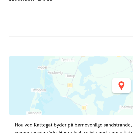
Hou ved Kattegat byder på børnevenlige sandstrande, 
sommerhusområde. Her er lavt, roligt vand, gamle fiske