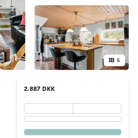
&
2.887 DKK
: -