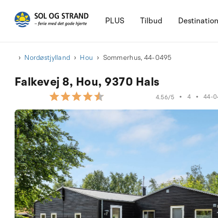
PLUS
Tilbud
Destinatio
Nordøstjylland
Hou
Sommerhus, 44-0495
Falkevej 8, Hou, 9370 Hals
•
4
•
44-0
4.56/5