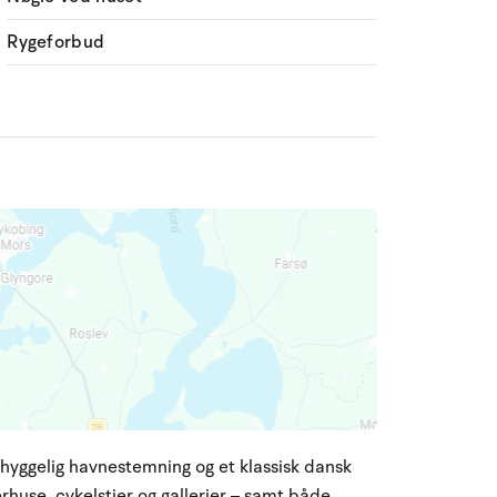
Rygeforbud
hyggelig havnestemning og et klassisk dansk
rhuse, cykelstier og gallerier – samt både