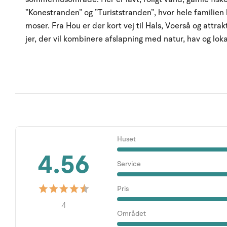
”Konestranden” og ”Turiststranden”, hvor hele familien 
moser. Fra Hou er der kort vej til Hals, Voerså og attrak
jer, der vil kombinere afslapning med natur, hav og loka
Huset
4.56
Service
Pris
4
Området