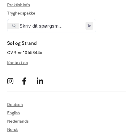
Praktisk info
Tryghedspakke
Sol og Strand
CVR-nr 10658446
Kontakt os
Deutsch
English
Nederlands
Norsk