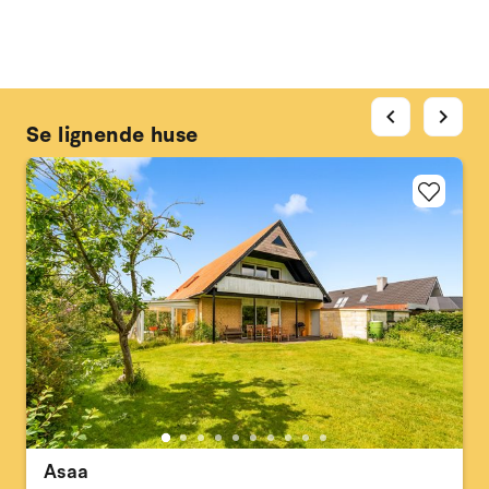
chevron_left
chevron_right
Se lignende huse
Asaa