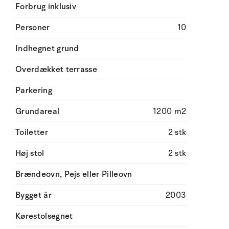
Forbrug inklusiv
Personer
10
Indhegnet grund
Overdækket terrasse
Parkering
Grundareal
1200 m2
Toiletter
2 stk
Høj stol
2 stk
Brændeovn, Pejs eller Pilleovn
Bygget år
2003
Kørestolsegnet