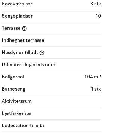
Soveværelser
3 stk
Sengepladser
10
Terrasse
Indhegnet terrasse
Husdyr er tilladt
Udendørs legeredskaber
Boligareal
104 m2
Barneseng
1 stk
Aktivitetsrum
Lystfiskerhus
Ladestation til elbil