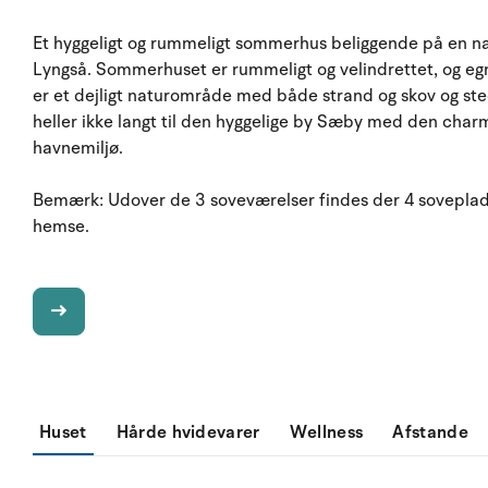
Et hyggeligt og rummeligt sommerhus beliggende på en n
Lyngså. Sommerhuset er rummeligt og velindrettet, og egner 
er et dejligt naturområde med både strand og skov og sted
heller ikke langt til den hyggelige by Sæby med den cha
havnemiljø.
Bemærk: Udover de 3 soveværelser findes der 4 soveplads
hemse.
Huset
Hårde hvidevarer
Wellness
Afstande