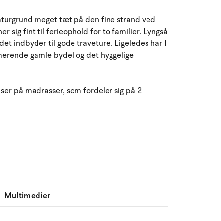
August 2026
aturgrund meget tæt på den fine strand ved
ma
ti
on
to
fr
lø
sø
sig fint til ferieophold for to familier. Lyngså
et indbyder til gode traveture. Ligeledes har I
27
28
29
30
31
1
2
31
rmerende gamle bydel og det hyggelige
3
4
5
6
7
9
32
8
er på madrasser, som fordeler sig på 2
10
11
12
13
14
15
16
33
17
18
19
20
21
22
23
34
24
25
26
27
28
29
30
35
31
1
2
3
4
5
6
36
Multimedier