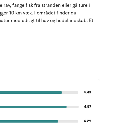
 rav, fange fisk fra stranden eller gå ture i
igger 10 km væk. I området finder du
natur med udsigt til hav og hedelandskab.
Et
4.43
4.57
4.29