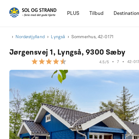
PLUS
Tilbud
Destinatio
Nordøstjylland
Lyngså
Sommerhus, 42-0171
Jørgensvej 1, Lyngså, 9300 Sæby
•
7
•
42-01
4.5/5