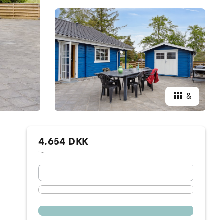
&
4.654 DKK
: -