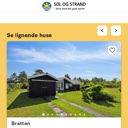
chevron_left
chevron_right
Se lignende huse
Bratten