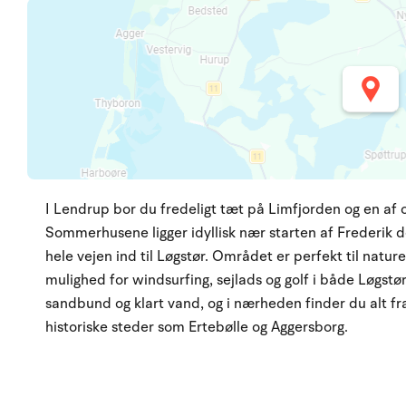
I Lendrup bor du fredeligt tæt på Limfjorden og en a
Sommerhusene ligger idyllisk nær starten af Frederik de
hele vejen ind til Løgstør. Området er perfekt til natur
mulighed for windsurfing, sejlads og golf i både Løgst
sandbund og klart vand, og i nærheden finder du alt fra
historiske steder som Ertebølle og Aggersborg.