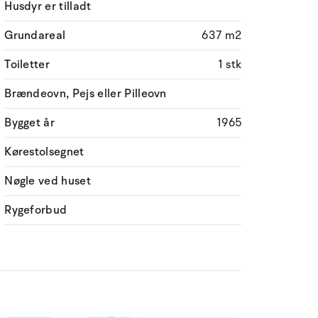
Husdyr er tilladt
Grundareal
637 m2
Toiletter
1 stk
Brændeovn, Pejs eller Pilleovn
Bygget år
1965
Kørestolsegnet
Nøgle ved huset
Rygeforbud