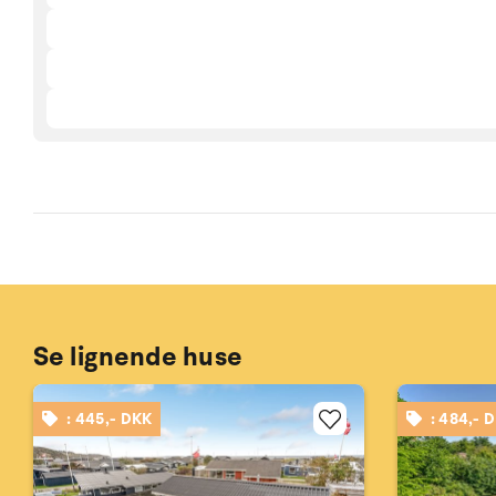
Se lignende huse
: 445,- DKK
: 484,- 