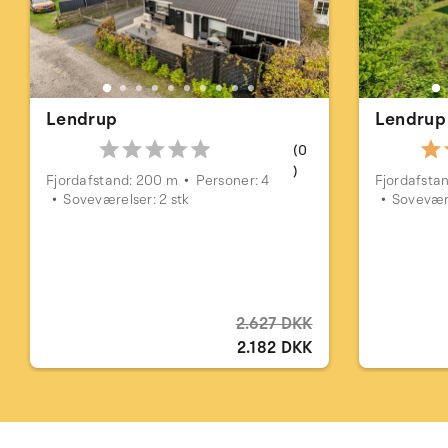
Lendrup
Lendrup
(0
)
Fjordafstand: 200 m
Personer: 4
Fjordafsta
Soveværelser: 2 stk
Sovevære
2.627 DKK
2.182 DKK