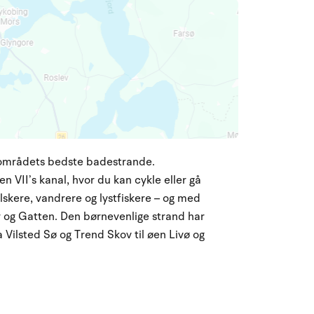
f områdets bedste badestrande.
n VII’s kanal, hvor du kan cykle eller gå
elskere, vandrere og lystfiskere – og med
ør og Gatten. Den børnevenlige strand har
 Vilsted Sø og Trend Skov til øen Livø og