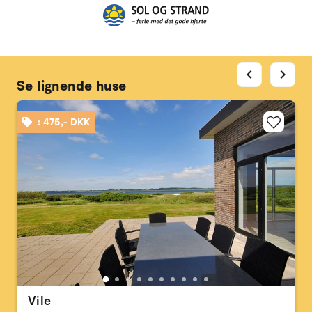
chevron_left
chevron_right
Se lignende huse
: 475,- DKK
Vile