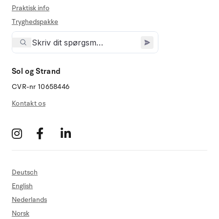
Praktisk info
Tryghedspakke
Sol og Strand
CVR-nr 10658446
Kontakt os
Deutsch
English
Nederlands
Norsk