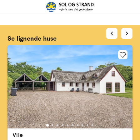
chevron_left
chevron_right
Se lignende huse
Vile