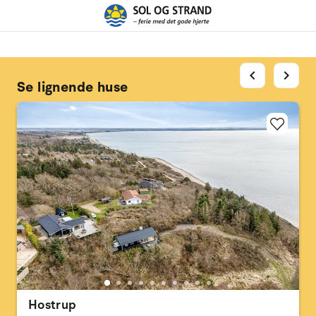
chevron_left
chevron_right
Se lignende huse
Hostrup