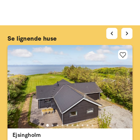
chevron_left
chevron_right
Se lignende huse
Ejsingholm