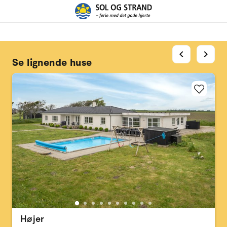
chevron_left
chevron_right
Se lignende huse
Højer