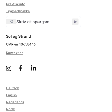
Praktisk info
Tryghedspakke
Sol og Strand
CVR-nr 10658446
Kontakt os
Deutsch
English
Nederlands
Norsk