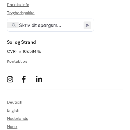
Praktisk info
Tryghedspakke
Sol og Strand
CVR-nr 10658446
Kontakt os
Deutsch
English
Nederlands
Norsk