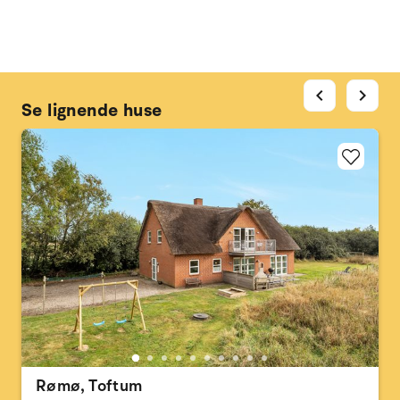
chevron_left
chevron_right
Se lignende huse
Rømø, Toftum