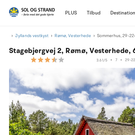
PLUS
Tilbud
Destinatio
Jyllands vestkyst
Rømø, Vesterhede
Sommerhus, 29-22
Stagebjergvej 2, Rømø, Vesterhede,
•
7
•
29-2
3.61/5