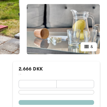
&
2.666 DKK
: -