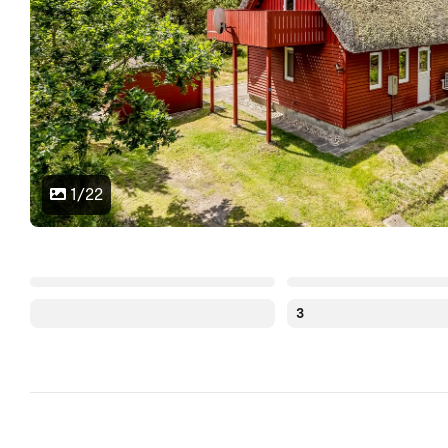
1/22
3