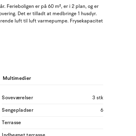
August 2026
r. Ferieboligen er på 60 m², er i 2 plan, og er
overing. Det er tilladt at medbringe 1 husdyr.
ma
ti
on
to
fr
lø
sø
rende luft til luft varmepumpe. Frysekapacitet
27
28
29
30
31
1
2
31
3
4
5
6
7
9
32
8
10
11
12
13
14
15
16
33
17
18
19
20
21
22
23
34
Multimedier
24
25
26
27
28
29
30
35
Soveværelser
3 stk
31
1
2
3
4
5
6
36
Sengepladser
6
Terrasse
Indhegnet terrasse