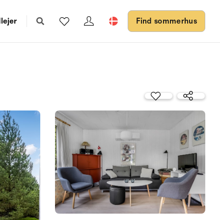
lejer
Find sommerhus