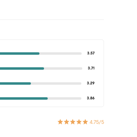
3.57
3.71
3.29
3.86
4.75
/5