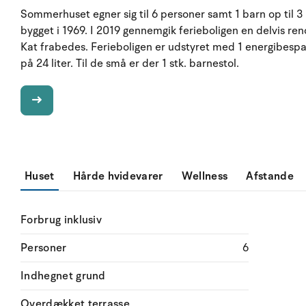
Sommerhuset egner sig til 6 personer samt 1 barn op til 3 å
bygget i 1969. I 2019 gennemgik ferieboligen en delvis ren
Kat frabedes. Ferieboligen er udstyret med 1 energibespa
på 24 liter. Til de små er der 1 stk. barnestol.
Huset
Hårde hvidevarer
Wellness
Afstande
Forbrug inklusiv
Personer
6
Indhegnet grund
Overdækket terrasse