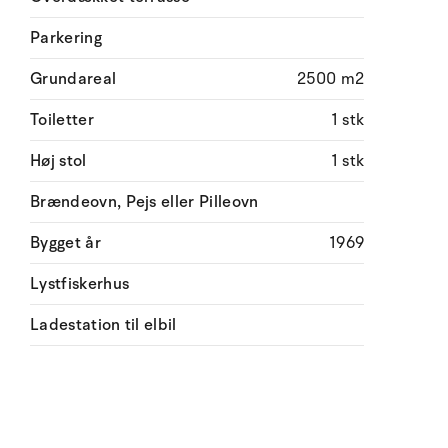
Parkering
Grundareal
2500 m2
Toiletter
1 stk
Høj stol
1 stk
Brændeovn, Pejs eller Pilleovn
Bygget år
1969
Lystfiskerhus
Ladestation til elbil