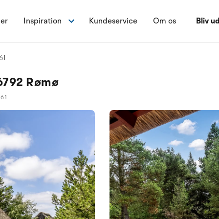
ner
Inspiration
Kundeservice
Om os
Bliv ud
61
 6792 Rømø
261