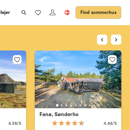
lejer
Find sommerhus
chevron_left
chevron_right
Fanø, Sønderho
4.38/5
4.44/5