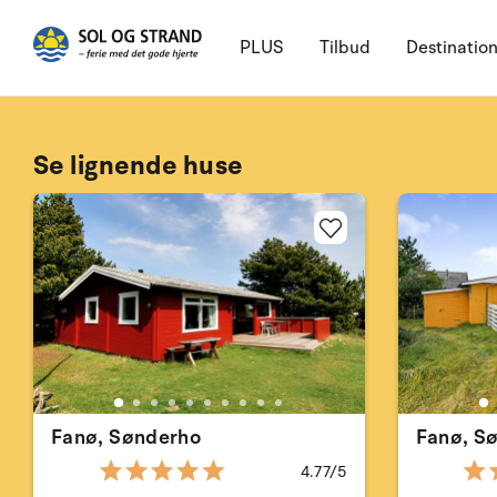
PLUS
Tilbud
Destinatio
Se lignende huse
Fanø, Sønderho
Fanø, S
4.77/5