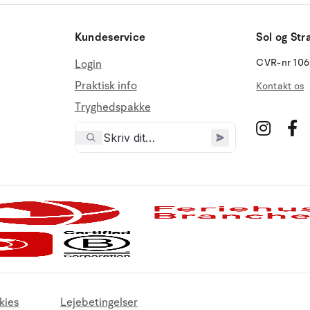
Kundeservice
Sol og Str
CVR-nr 10
Login
Praktisk info
Kontakt os
Tryghedspakke
kies
Lejebetingelser