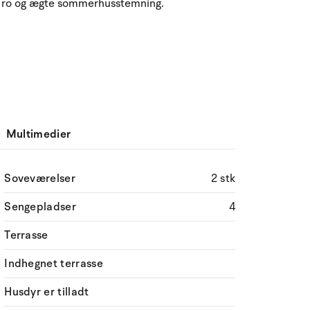
t, ro og ægte sommerhusstemning.
Multimedier
Soveværelser
2 stk
Sengepladser
4
Terrasse
Indhegnet terrasse
Husdyr er tilladt