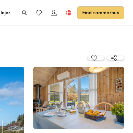
lejer
Find sommerhus