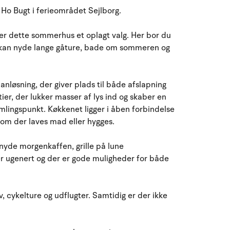
August 2026
Ho Bugt i ferieområdet Sejlborg.
ma
ti
on
to
fr
lø
sø
 er dette sommerhus et oplagt valg. Her bor du
27
28
29
30
31
1
2
31
u kan nyde lange gåture, bade om sommeren og
3
4
5
6
8
9
32
7
løsning, der giver plads til både afslapning
r, der lukker masser af lys ind og skaber en
10
11
12
13
14
15
16
33
amlingspunkt. Køkkenet ligger i åben forbindelse
om der laves mad eller hygges.
17
18
19
20
21
22
23
34
n nyde morgenkaffen, grille på lune
24
25
26
27
28
29
30
35
er ugenert og der er gode muligheder for både
31
1
2
3
4
5
6
36
, cykelture og udflugter. Samtidig er der ikke