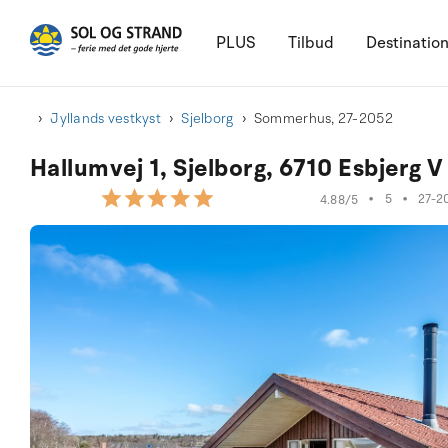
PLUS
Tilbud
Destinatio
Jyllands vestkyst
Sjelborg
Sommerhus, 27-2052
Hallumvej 1, Sjelborg, 6710 Esbjerg V
•
5
•
27-2
4.88/5