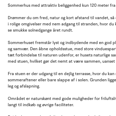
Sommerhus med attraktiv beliggenhed kun 120 meter fra 
Drømmer du om fred, natur og kort afstand til vandet, så
i rolige omgivelser med nem adgang til stranden, hvor d
se smukke solnedgange året rundt.
Sommerhuset fremstår lyst og indbydende med en god plan
og samvær. Den åbne opholdsstue, med store vinduespartie
tæt forbindelse til naturen udenfor, er husets naturlige s
med stuen, hvilket gør det nemt at være sammen, uanset 
Fra stuen er der udgang til en dejlig terrasse, hvor du ka
sommeraftener eller bare slappe af i solen. Grunden ligg
leg og afslapning.
Området er naturskønt med gode muligheder for friluftsliv
langt til indkøb og øvrige faciliteter.