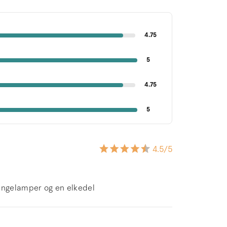
4.75
5
4.75
5
4.5
/5
sengelamper og en elkedel