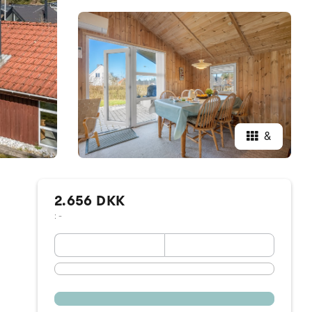
&
2.656 DKK
: -