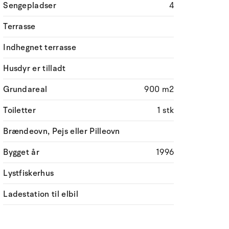
Sengepladser
4
Terrasse
Indhegnet terrasse
Husdyr er tilladt
Grundareal
900 m2
Toiletter
1 stk
Brændeovn, Pejs eller Pilleovn
Bygget år
1996
Lystfiskerhus
Ladestation til elbil