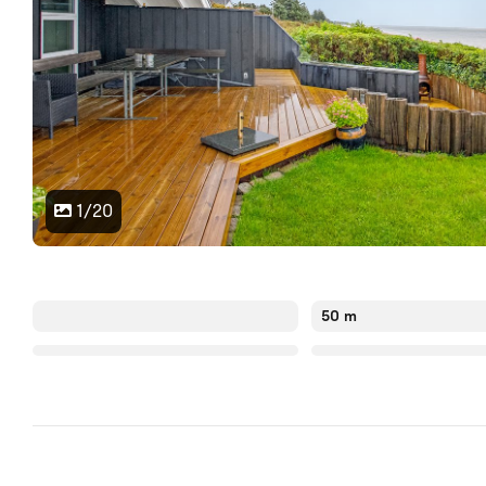
1/20
50 m