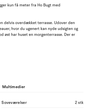
August 2026
gger kun få meter fra Ho Bugt med
ma
ti
on
to
fr
lø
sø
27
28
29
30
31
1
2
31
n delvis overdækket terrasse. Udover den
veauer, hvor du ugenert kan nyde udsigten og
3
4
5
6
8
9
32
7
d øst har huset en morgenterrasse. Der er
10
11
12
13
14
15
16
33
17
18
19
20
21
22
23
34
24
25
26
27
28
29
30
35
31
1
2
3
4
5
6
36
Multimedier
Soveværelser
2 stk