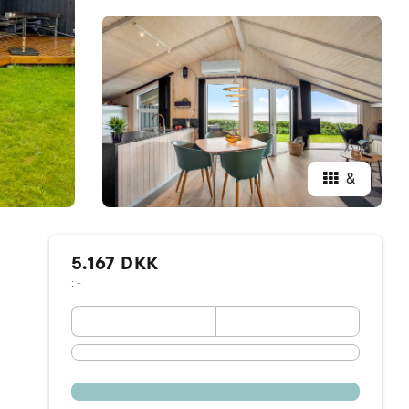
&
5.167 DKK
: -