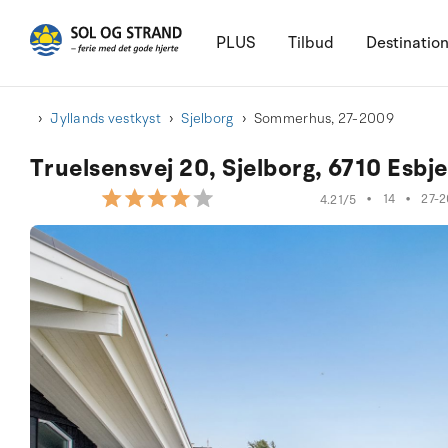
PLUS
Tilbud
Destinatio
Jyllands vestkyst
Sjelborg
Sommerhus, 27-2009
Truelsensvej 20, Sjelborg, 6710 Esbje
•
14
•
27-
4.21/5