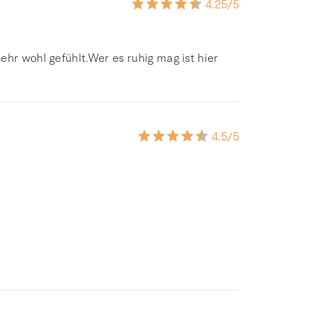
4.25
/5
hr wohl gefühlt.Wer es ruhig mag ist hier
4.5
/5