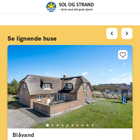
chevron_left
chevron_right
Se lignende huse
Blåvand