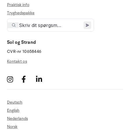
Praktisk info
Tryghedspakke
Sol og Strand
CVR-nr 10658446
Kontakt os
Deutsch
English
Nederlands
Norsk