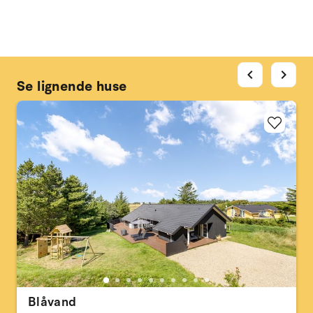
chevron_left
chevron_right
Se lignende huse
Blåvand