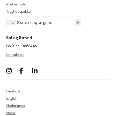
Praktisk info
Tryghedspakke
Sol og Strand
CVR-nr 10658446
Kontakt os
Deutsch
English
Nederlands
Norsk