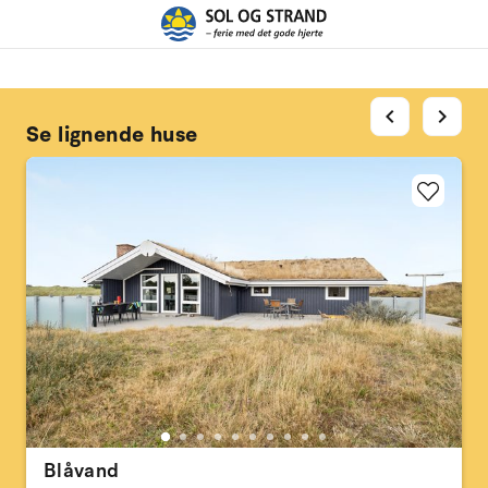
chevron_left
chevron_right
Se lignende huse
Blåvand