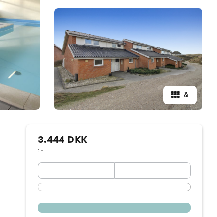
&
3.444 DKK
: -