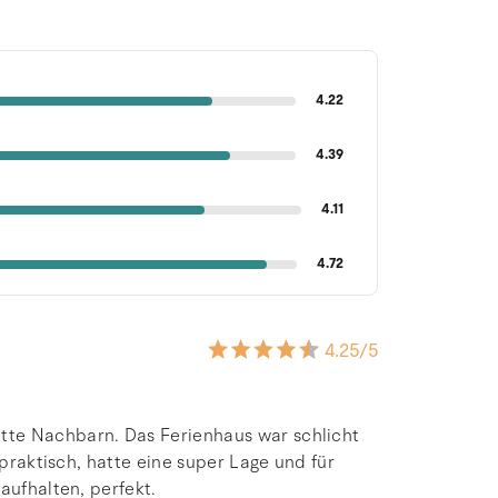
4.22
4.39
4.11
4.72
4.25
/5
tte Nachbarn. Das Ferienhaus war schlicht
 praktisch, hatte eine super Lage und für
aufhalten, perfekt.