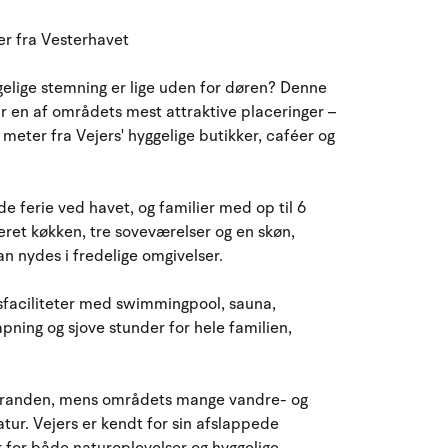
August 2026
ter fra Vesterhavet
ma
ti
on
to
fr
lø
sø
elige stemning er lige uden for døren? Denne
27
28
29
30
31
1
2
31
har en af områdets mest attraktive placeringer –
eter fra Vejers' hyggelige butikker, caféer og
3
4
5
6
8
9
32
7
10
11
12
13
14
15
16
33
de ferie ved havet, og familier med op til 6
eret køkken, tre soveværelser og en skøn,
17
18
19
20
21
22
23
34
n nydes i fredelige omgivelser.
24
25
26
27
28
29
30
35
sfaciliteter med swimmingpool, sauna,
ning og sjove stunder for hele familien,
31
1
2
3
4
5
6
36
l stranden, mens områdets mange vandre- og
natur. Vejers er kendt for sin afslappede