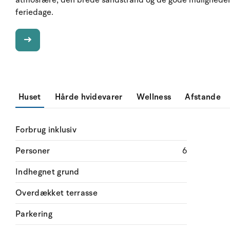
atmosfære, den brede sandstrand og de gode muligheder 
feriedage.
Huset
Hårde hvidevarer
Wellness
Afstande
Forbrug inklusiv
Personer
6
Indhegnet grund
Overdækket terrasse
Parkering