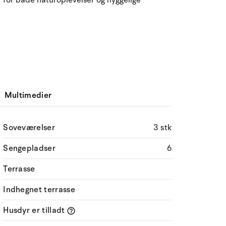
for både naturoplevelser og hyggelige
Multimedier
Soveværelser
3 stk
Sengepladser
6
Terrasse
Indhegnet terrasse
Husdyr er tilladt