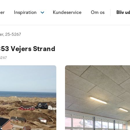
ner
Inspiration
Kundeservice
Om os
Bliv ud
ter, 25-5267
6853 Vejers Strand
5267