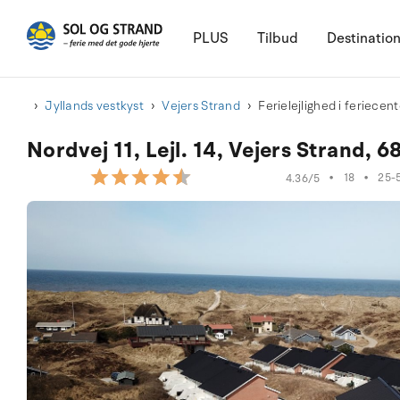
PLUS
Tilbud
Destinatio
Jyllands vestkyst
Vejers Strand
Ferielejlighed i feriecen
Nordvej 11, Lejl. 14, Vejers Strand, 
•
18
•
25-
4.36/5