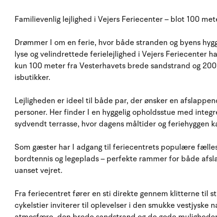
Familievenlig lejlighed i Vejers Feriecenter – blot 100 me
Drømmer I om en ferie, hvor både stranden og byens hygg
lyse og velindrettede ferielejlighed i Vejers Feriecenter 
kun 100 meter fra Vesterhavets brede sandstrand og 200 m
isbutikker.
Lejligheden er ideel til både par, der ønsker en afslappen
personer. Her finder I en hyggelig opholdsstue med integr
sydvendt terrasse, hvor dagens måltider og feriehyggen ka
Som gæster har I adgang til feriecentrets populære fælle
bordtennis og legeplads – perfekte rammer for både afslap
uanset vejret.
Fra feriecentret fører en sti direkte gennem klitterne ti
cykelstier inviterer til oplevelser i den smukke vestjyske 