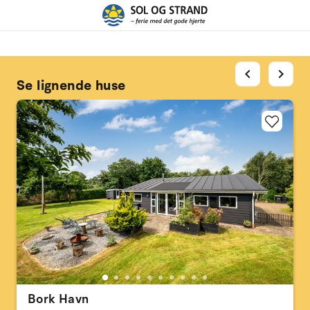
chevron_left
chevron_right
Se lignende huse
Bork Havn