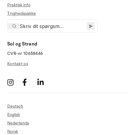
Praktisk info
Tryghedspakke
Sol og Strand
CVR-nr 10658446
Kontakt os
Deutsch
English
Nederlands
Norsk