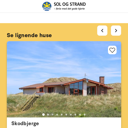
chevron_left
chevron_right
Se lignende huse
Skodbjerge