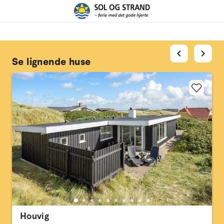
chevron_left
chevron_right
Se lignende huse
Houvig