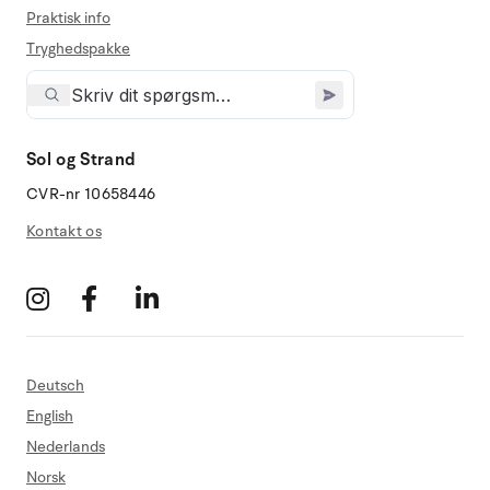
Praktisk info
Tryghedspakke
Sol og Strand
CVR-nr 10658446
Kontakt os
Deutsch
English
Nederlands
Norsk