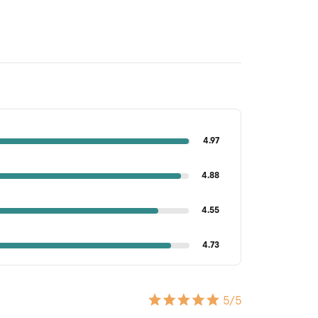
4.97
4.88
4.55
4.73
5
/5