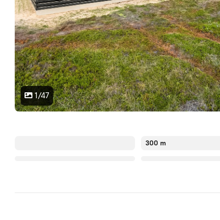
1/47
300 m