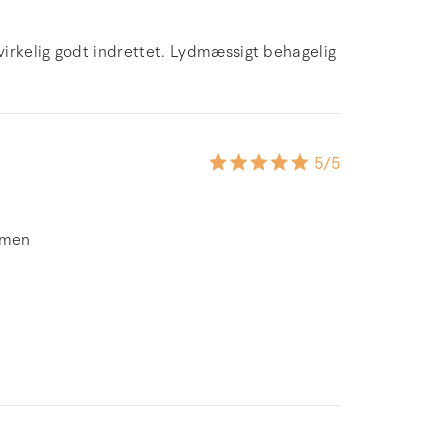
irkelig godt indrettet. Lydmæssigt behagelig
5
/5
mmen