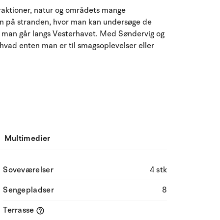
August 2026
traktioner, natur og områdets mange
 man på stranden, hvor man kan undersøge de
ma
ti
on
to
fr
lø
sø
 man går langs Vesterhavet. Med Søndervig og
27
28
29
30
31
1
2
31
 hvad enten man er til smagsoplevelser eller
3
4
5
6
8
9
32
7
10
11
12
13
14
15
16
33
17
18
19
20
21
22
23
34
Multimedier
24
25
26
27
28
29
30
35
31
1
2
3
4
5
6
36
Soveværelser
4 stk
Sengepladser
8
Terrasse