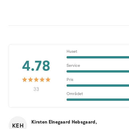
Huset
4.78
Service
Pris
33
Området
Kirsten Elnegaard Hebsgaard,
KEH