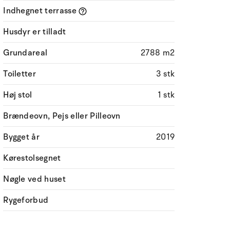
Indhegnet terrasse
Husdyr er tilladt
Grundareal
2788 m2
Toiletter
3 stk
Høj stol
1 stk
Brændeovn, Pejs eller Pilleovn
Bygget år
2019
Kørestolsegnet
Nøgle ved huset
Rygeforbud