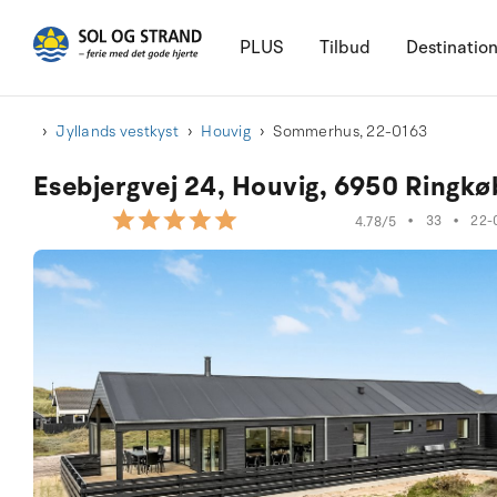
PLUS
Tilbud
Destinatio
Jyllands vestkyst
Houvig
Sommerhus, 22-0163
Esebjergvej 24, Houvig, 6950 Ringkø
•
33
•
22-
4.78/5