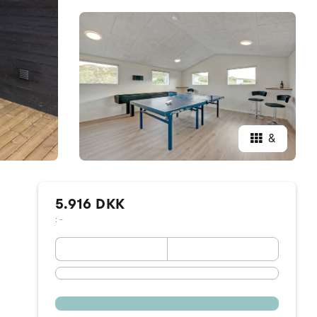
&
5.916 DKK
: -