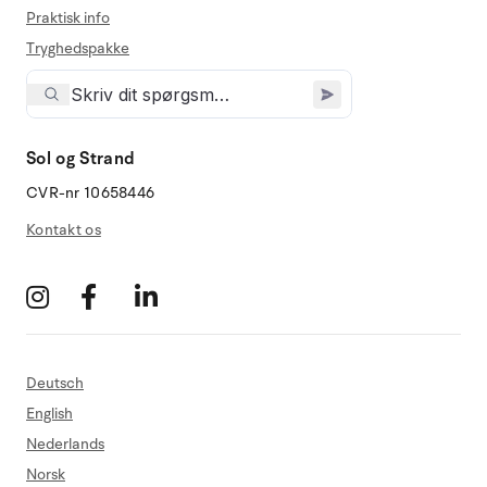
Praktisk info
Tryghedspakke
Sol og Strand
CVR-nr 10658446
Kontakt os
Deutsch
English
Nederlands
Norsk