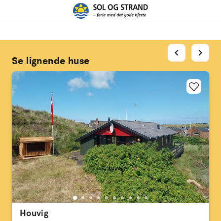
chevron_left
chevron_right
Se lignende huse
Houvig