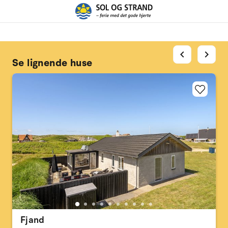
chevron_left
chevron_right
Se lignende huse
Fjand