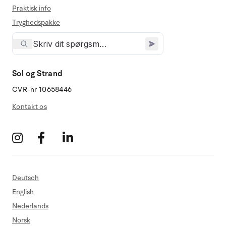
Praktisk info
Tryghedspakke
Sol og Strand
CVR-nr 10658446
Kontakt os
Deutsch
English
Nederlands
Norsk