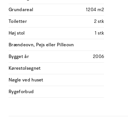
Grundareal
1204 m2
Toiletter
2 stk
Høj stol
1 stk
Brændeovn, Pejs eller Pilleovn
Bygget år
2006
Kørestolsegnet
Nøgle ved huset
Rygeforbud