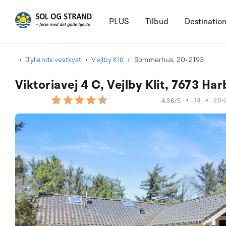
PLUS
Tilbud
Destinatio
Jyllands vestkyst
Vejlby Klit
Sommerhus, 20-2193
Viktoriavej 4 C, Vejlby Klit, 7673 Ha
•
14
•
20-
4.38/5