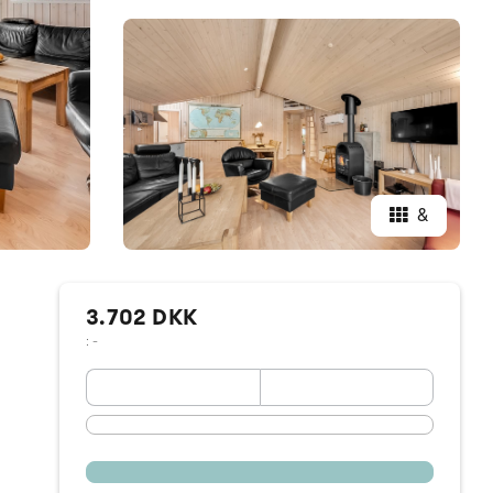
&
3.702 DKK
: -