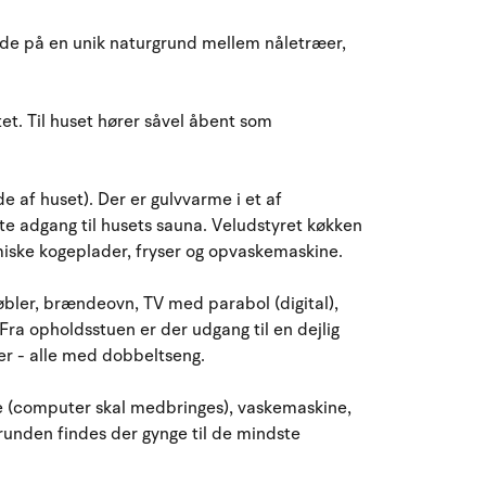
August 2026
nde på en unik naturgrund mellem nåletræer,
ma
ti
on
to
fr
lø
sø
27
28
29
30
31
1
2
31
tet. Til huset hører såvel åbent som
3
4
5
6
8
9
32
7
e af huset). Der er gulvvarme i et af
10
11
12
13
14
15
16
33
e adgang til husets sauna. Veludstyret køkken
iske kogeplader, fryser og opvaskemaskine.
17
18
19
20
21
22
23
34
bler, brændeovn, TV med parabol (digital),
24
25
26
27
28
29
30
35
Fra opholdsstuen er der udgang til en dejlig
er - alle med dobbeltseng.
31
1
2
3
4
5
6
36
lse (computer skal medbringes), vaskemaskine,
runden findes der gynge til de mindste