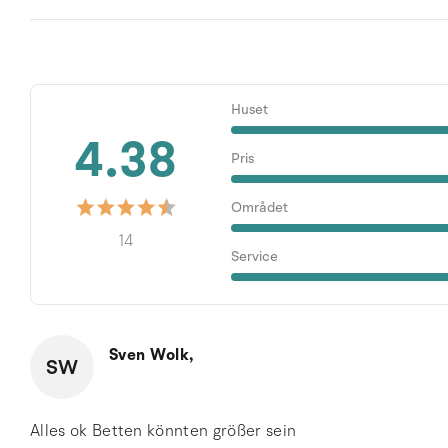
Huset
4.38
Pris
Området
14
Service
Sven Wolk,
SW
Alles ok Betten könnten größer sein