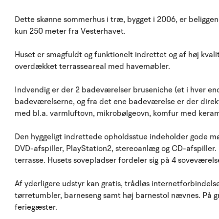
Dette skønne sommerhus i træ, bygget i 2006, er beligge
kun 250 meter fra Vesterhavet.
Huset er smagfuldt og funktionelt indrettet og af høj kvali
overdækket terrasseareal med havemøbler.
Indvendig er der 2 badeværelser bruseniche (et i hver end
badeværelserne, og fra det ene badeværelse er der direkt
med bl.a. varmluftovn, mikrobølgeovn, komfur med keram
Den hyggeligt indrettede opholdsstue indeholder gode mø
DVD-afspiller, PlayStation2, stereoanlæg og CD-afspiller. 
terrasse. Husets sovepladser fordeler sig på 4 soveværels
Af yderligere udstyr kan gratis, trådløs internetforbinde
tørretumbler, barneseng samt høj barnestol nævnes. På g
feriegæster.