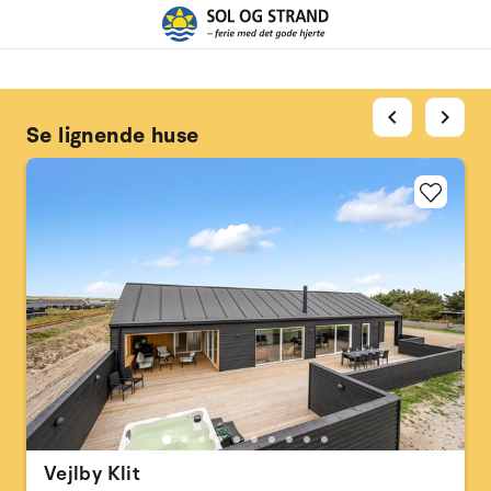
chevron_left
chevron_right
Se lignende huse
Vejlby Klit