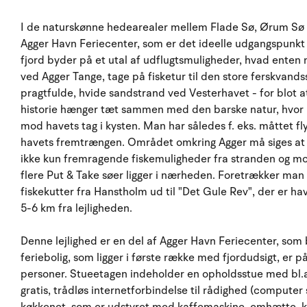
I de naturskønne hedearealer mellem Flade Sø, Ørum Sø 
Agger Havn Feriecenter, som er det ideelle udgangspunkt
fjord byder på et utal af udflugtsmuligheder, hvad enten 
ved Agger Tange, tage på fisketur til den store ferskvands
pragtfulde, hvide sandstrand ved Vesterhavet - for blot 
historie hænger tæt sammen med den barske natur, hvo
mod havets tag i kysten. Man har således f. eks. måttet flyt
havets fremtrængen. Området omkring Agger må siges at væ
ikke kun fremragende fiskemuligheder fra stranden og mo
flere Put & Take søer ligger i nærheden. Foretrækker man h
fiskekutter fra Hanstholm ud til "Det Gule Rev", der er ha
5-6 km fra lejligheden.
Denne lejlighed er en del af Agger Havn Feriecenter, som b
feriebolig, som ligger i første række med fjordudsigt, er p
personer. Stueetagen indeholder en opholdsstue med bl.a
gratis, trådløs internetforbindelse til rådighed (comput