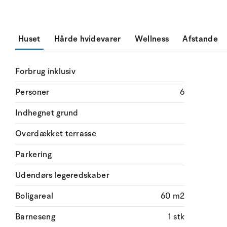
Huset
Hårde hvidevarer
Wellness
Afstande
Forbrug inklusiv
Personer
6
Indhegnet grund
Overdækket terrasse
Parkering
Udendørs legeredskaber
Boligareal
60 m2
Barneseng
1 stk