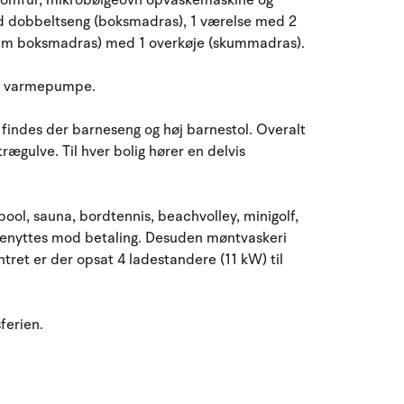
komfur, mikrobølgeovn opvaskemaskine og
ed dobbeltseng (boksmadras), 1 værelse med 2
 cm boksmadras) med 1 overkøje (skummadras).
uft varmepumpe.
findes der barneseng og høj barnestol. Overalt
rægulve. Til hver bolig hører en delvis
pool, sauna, bordtennis, beachvolley, minigolf,
benyttes mod betaling. Desuden møntvaskeri
ret er der opsat 4 ladestandere (11 kW) til
ferien.