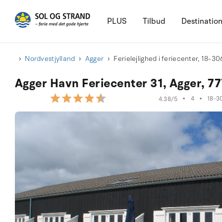
PLUS
Tilbud
Destinatio
Nordvestjylland
Agger
Ferielejlighed i feriecenter, 18-3
Agger Havn Feriecenter 31, Agger, 77
•
4
•
18-3
4.38/5