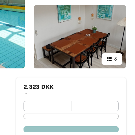
&
2.323 DKK
: -