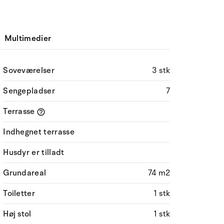
Multimedier
Soveværelser
3 stk
Sengepladser
7
Terrasse
Indhegnet terrasse
Husdyr er tilladt
Grundareal
74 m2
Toiletter
1 stk
Høj stol
1 stk