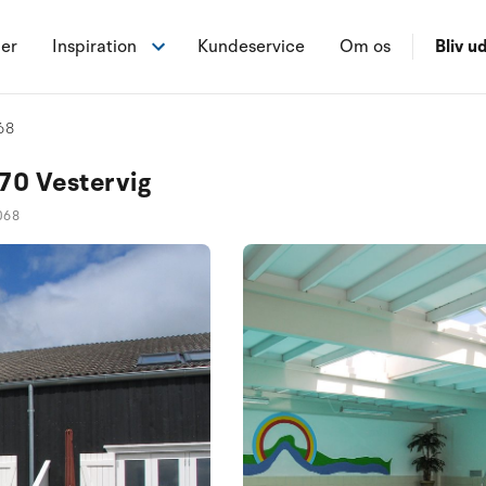
ner
Inspiration
Kundeservice
Om os
Bliv ud
068
70 Vestervig
068