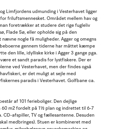
August 2026
og Limfjordens udmunding i Vesterhavet ligger
ma
ti
on
to
fr
lø
sø
 for friluftsmennesket. Området mellem hav og
man foretrækker at studere det rige fugleliv
27
28
29
30
31
1
2
31
sø, Flade Sø, eller opholde sig på den
at nævne nogle få muligheder. Agger og omegns
3
4
5
6
7
9
32
8
r beboerne gennem tiderne har måttet kæmpe
te den lille, idylliske kirke i Agger 3 gange pga.
10
11
12
13
14
15
16
33
re et sandt paradis for lystfiskere. Der er
lerne ved Vesterhavet, men der findes også
17
18
19
20
21
22
23
34
avfiskeri, er det muligt at sejle med
vfiskernes paradis i Vesterhavet. Golfbane ca.
24
25
26
27
28
29
30
35
31
1
2
3
4
5
6
36
estår af 101 ferieboliger. Den dejlige
å 60 m2 fordelt på 1½ plan og indrettet til 6-7
. CD-afspiller, TV og fællesantenne. Desuden
er skal medbringes). Stuen er kombineret med