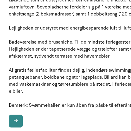
køkkenet, som er udstyret med kaffemaskine, emhætte, 
varmluftovn. Sovepladserne fordeler sig på 1 værelse m
enkeltsenge (2 boksmadrasser) samt 1 dobbeltseng (120
Lejligheden er udstyret med energibesparende luft til l
Badeværelse med bruseniche. Til de mindste feriegæster 
i lejligheden er der tapetserede vægge og trælofter samt t
afskærmet, sydvendt terrasse med havemøbler.
Af gratis fællesfaciliter findes dejlig, indendørs swimming
petanquebaner, boldbane og stor legeplads. Billard kan 
med vaskemaskiner og tørretumblere på stedet. I feriecent
elbiler.
Bemærk: Svømmehallen er kun åben fra påske til efterårs