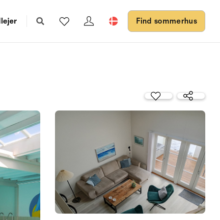
lejer
Find sommerhus