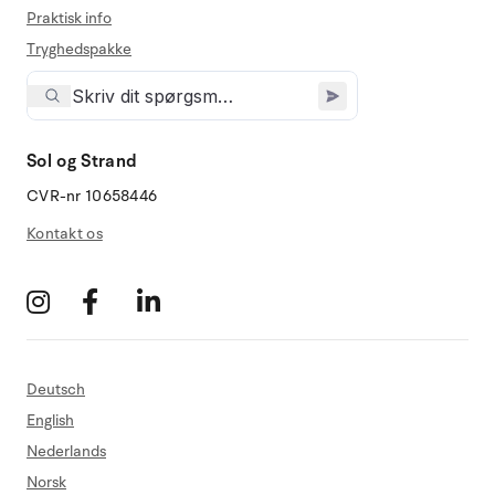
Praktisk info
Tryghedspakke
Sol og Strand
CVR-nr 10658446
Kontakt os
Deutsch
English
Nederlands
Norsk