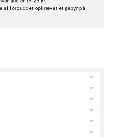
vor alle er 15-25 år.
lse af forbuddet opkræves et gebyr på