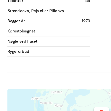
Toiletter
1 stk
Brændeovn, Pejs eller Pilleovn
Bygget år
1973
Kørestolsegnet
Nøgle ved huset
Rygeforbud