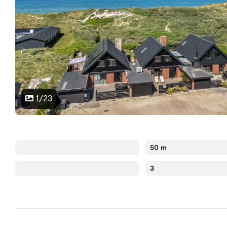
1/23
50 m
3