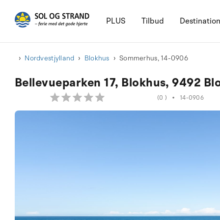
PLUS
Tilbud
Destinatio
Nordvestjylland
Blokhus
Sommerhus, 14-0906
Bellevueparken 17, Blokhus, 9492 Bl
(0 )
•
14-0906