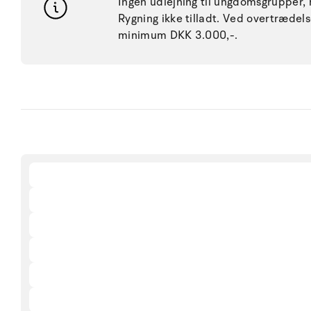
Ingen udlejning til ungdomsgrupper, h
Rygning ikke tilladt. Ved overtræde
minimum DKK 3.000,-.