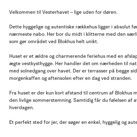
Velkommen til Vesterhavet – lige uden for døren.
Dette hyggelige og autentiske rækkehus ligger i absolut f
nærmeste nabo. Her bor du midt i klitterne med den særlig
som gør området ved Blokhus helt unikt.
Huset er et ældre og charmerende feriehus med en afslap
ægte vestkysthygge. Her handler det om nærheden til natu
med solnedgang over havet. Der er terrasser på begge sid
morgenkaffen og aftensolen efter en dag ved stranden.
Fra huset er der kun kort afstand til centrum af Blokhus m
den livlige sommerstemning. Samtidig får du følelsen af a
hverdagen.
Et perfekt sted for jer, der søger en enkel, hyggelig og aut