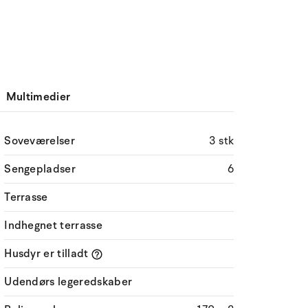
Multimedier
Soveværelser
3 stk
Sengepladser
6
Terrasse
Indhegnet terrasse
Husdyr er tilladt
Udendørs legeredskaber