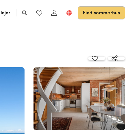
lejer
Find sommerhus