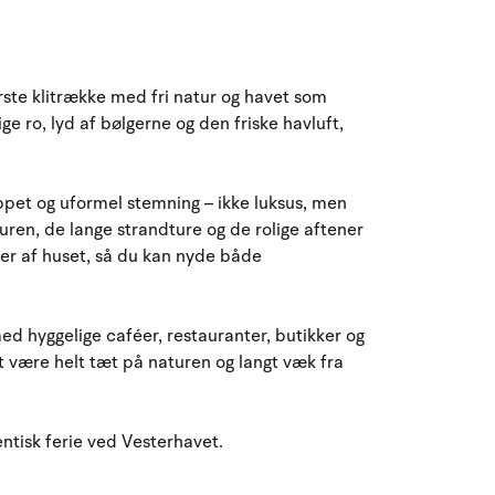
August 2026
ma
ti
on
to
fr
lø
sø
ørste klitrække med fri natur og havet som
27
28
29
30
31
1
2
31
e ro, lyd af bølgerne og den friske havluft,
3
4
5
6
8
9
32
7
pet og uformel stemning – ikke luksus, men
10
11
12
13
14
15
16
33
ren, de lange strandture og de rolige aftener
er af huset, så du kan nyde både
17
18
19
20
21
22
23
34
24
25
26
27
28
29
30
35
ed hyggelige caféer, restauranter, butikker og
t være helt tæt på naturen og langt væk fra
31
1
2
3
4
5
6
36
entisk ferie ved Vesterhavet.