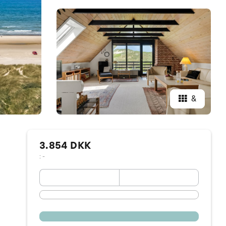
&
3.854 DKK
: -