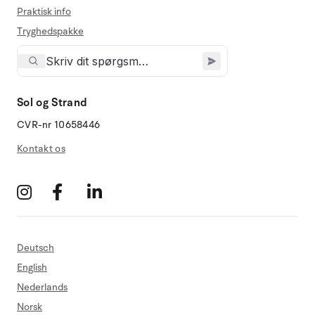
Praktisk info
Tryghedspakke
Sol og Strand
CVR-nr 10658446
Kontakt os
Deutsch
English
Nederlands
Norsk