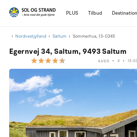
PLUS
Tilbud
Destinatio
Nordvestjylland
Saltum
Sommerhus, 13-0345
Egernvej 34, Saltum, 9493 Saltum
•
4
•
13-0
4.69/5