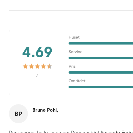
Huset
4.69
Service
Pris
4
Området
Bruno Pohl,
BP
Das schöne, helle, in einem Dünengebiet liegende Ferie