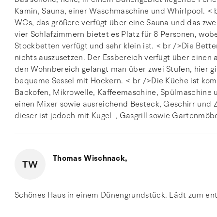
Kamin, Sauna, einer Waschmaschine und Whirlpool. < b
WCs, das größere verfügt über eine Sauna und das zwei
vier Schlafzimmern bietet es Platz für 8 Personen, wob
Stockbetten verfügt und sehr klein ist. < br />Die Be
nichts auszusetzen. Der Essbereich verfügt über einen a
den Wohnbereich gelangt man über zwei Stufen, hier gib
bequeme Sessel mit Hockern. < br />Die Küche ist komp
Backofen, Mikrowelle, Kaffeemaschine, Spülmaschine u
einen Mixer sowie ausreichend Besteck, Geschirr und Z
dieser ist jedoch mit Kugel-, Gasgrill sowie Gartenmöbe
Thomas Wischnack,
TW
Schönes Haus in einem Dünengrundstück. Lädt zum ents