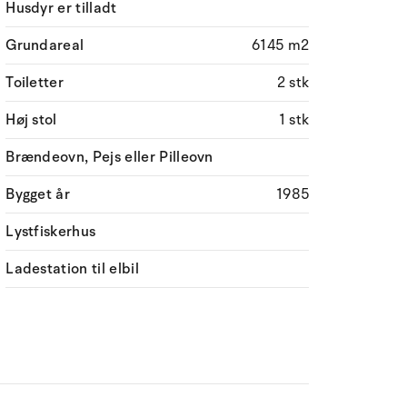
Husdyr er tilladt
Grundareal
6145 m2
Toiletter
2 stk
Høj stol
1 stk
Brændeovn, Pejs eller Pilleovn
Bygget år
1985
Lystfiskerhus
Ladestation til elbil