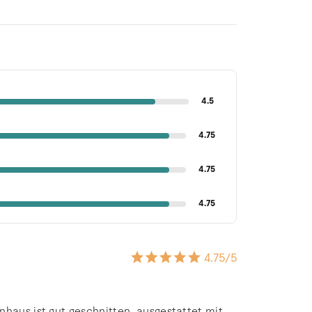
4.5
4.75
4.75
4.75
4.75
/5
nhaus ist gut geschnitten, ausgestattet mit