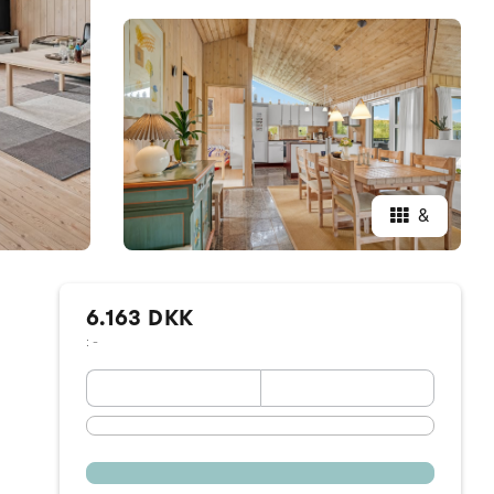
&
6.163 DKK
: -