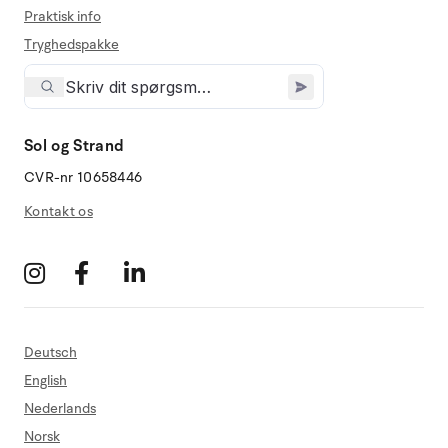
Praktisk info
Tryghedspakke
Sol og Strand
CVR-nr 10658446
Kontakt os
Deutsch
English
Nederlands
Norsk