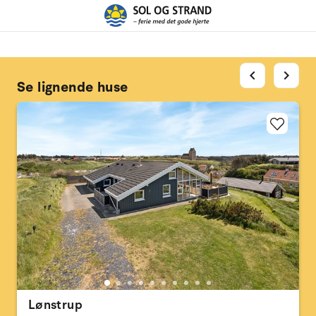
chevron_left
chevron_right
Se lignende huse
Lønstrup