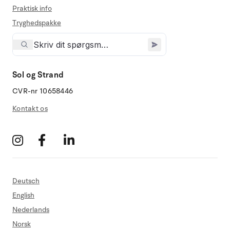
Praktisk info
Tryghedspakke
Sol og Strand
CVR-nr 10658446
Kontakt os
Deutsch
English
Nederlands
Norsk