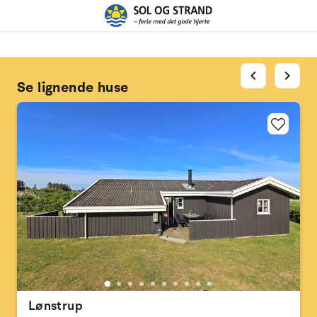
chevron_left
chevron_right
Se lignende huse
Lønstrup