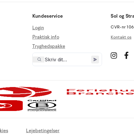
Kundeservice
Sol og Str
CVR-nr 10
Login
Praktisk info
Kontakt os
Tryghedspakke
kies
Lejebetingelser