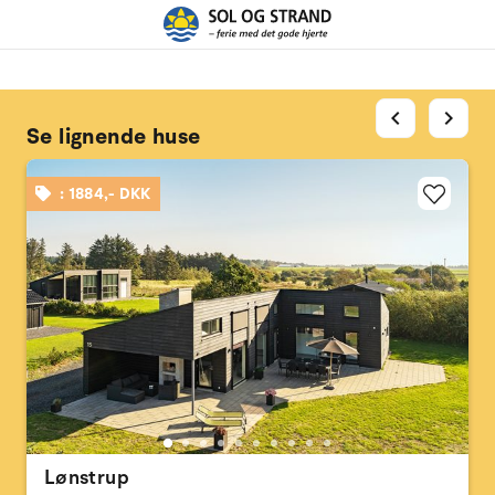
chevron_left
chevron_right
Se lignende huse
: 1884,- DKK
Lønstrup