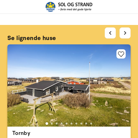
chevron_left
chevron_right
Se lignende huse
Tornby