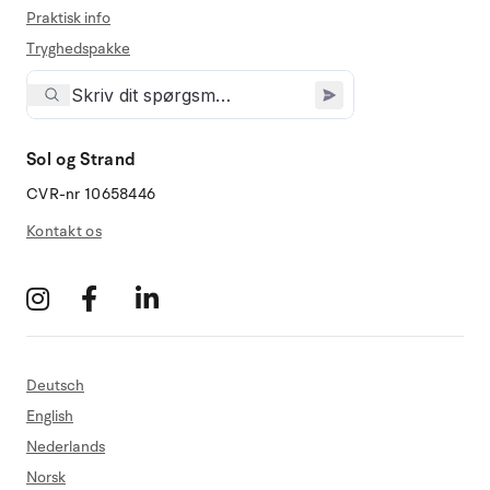
Praktisk info
Tryghedspakke
Sol og Strand
CVR-nr 10658446
Kontakt os
Deutsch
English
Nederlands
Norsk