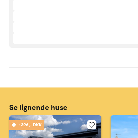
Se lignende huse
: 396,- DKK