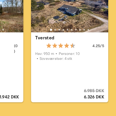
Tversted
(0
4.25/5
)
Hav: 950 m
Personer: 10
Soveværelser: 4 stk
6.985 DKK
1.942 DKK
6.326 DKK