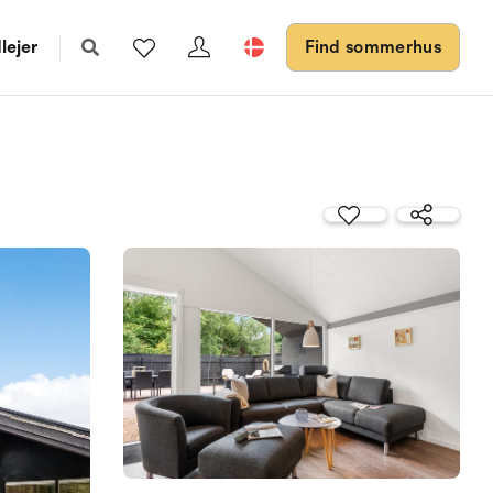
lejer
Find sommerhus