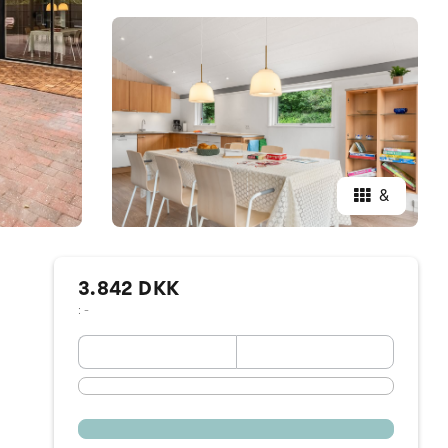
&
3.842 DKK
: -