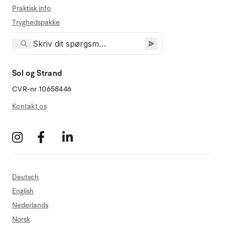
Praktisk info
Tryghedspakke
Sol og Strand
CVR-nr 10658446
Kontakt os
Deutsch
English
Nederlands
Norsk