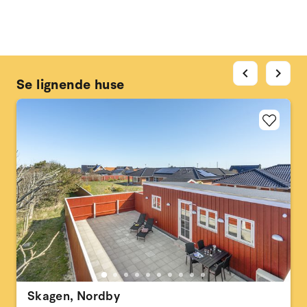
chevron_left
chevron_right
Se lignende huse
Skagen, Nordby