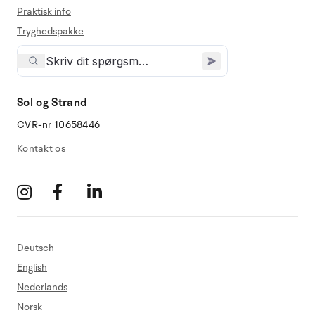
Praktisk info
Tryghedspakke
Sol og Strand
CVR-nr 10658446
Kontakt os
Deutsch
English
Nederlands
Norsk